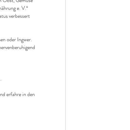
en Obst, Gemüse 
ährung e. V.“ 
us verbessert 
en oder Ingwer. 
nervenberuhigend 
.
und erfahre in den 