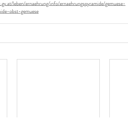
t.gv.at/leben/ernaehrung/info/ernaehrungspyramide/gemuese-
mide-obst-gemuese