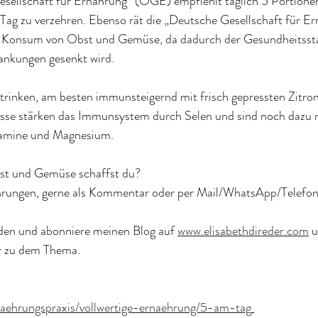
esellschaft für Ernährung“ (ÖGE) empfiehlt täglich 5 Portion
Tag zu verzehren. Ebenso rät die „Deutsche Gesellschaft für Ern
Konsum von Obst und Gemüse, da dadurch der Gesundheitsstat
rankungen gesenkt wird.
 trinken, am besten immunsteigernd mit frisch gepressten Zitron
sse stärken das Immunsystem durch Selen und sind noch dazu 
tamine und Magnesium.
bst und Gemüse schaffst du?
ahrungen, gerne als Kommentar oder per Mail/WhatsApp/Telefon
den und abonniere meinen Blog auf 
www.elisabethdireder.com
 
 zu dem Thema.
naehrungspraxis/vollwertige-ernaehrung/5-am-tag