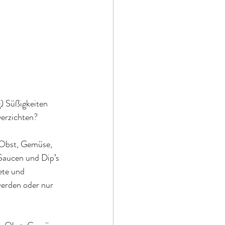
) Süßigkeiten 
verzichten?
 Obst, Gemüse, 
Saucen und Dip’s 
ete und 
 werden oder nur 