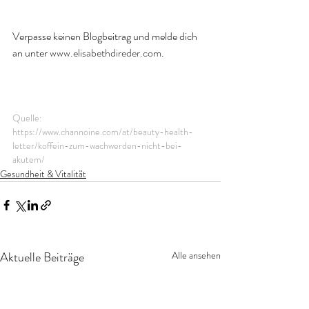
Verpasse keinen Blogbeitrag und melde dich 
an unter 
www.elisabethdireder.com
. 
Quelle: 
https://www.channoine.com/at/beauty-health-
letter/koffein-zum-wachwerden-nicht-bei-
akutem/
Gesundheit & Vitalität
Aktuelle Beiträge
Alle ansehen