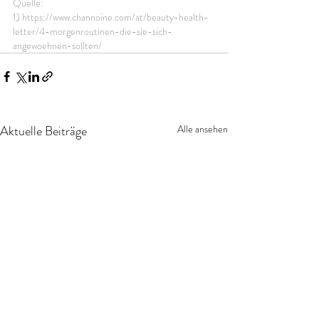
Quelle: 
1) https://www.channoine.com/at/beauty-health-
letter/4-morgenroutinen-die-sie-sich-
angewoehnen-sollten/
Aktuelle Beiträge
Alle ansehen