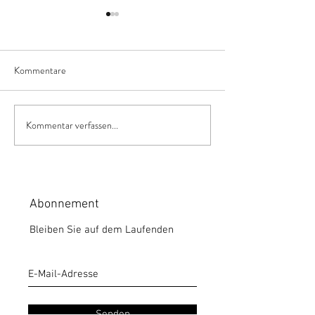
Kommentare
Kommentar verfassen...
Welchen Einfluss hat die
Das Darm-Mikrob
Leber auf unsere Gesundheit?
Abonnement
Bleiben Sie auf dem Laufenden
Senden