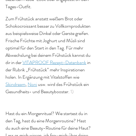
Tages-Outfit. 
Zum Frühstück anstatt weißem Brot oder 
Schokocroissant besser zu Vollkornprodukten 
aus beispielsweise Dinkel oder Gerste greifen. 
Frische Früchte mit Joghurt und Müsli sind 
optimal für den Start in den Tag. Für mehr 
Abwechslung bei deinem Frühstück kannst du 
dir in der 
VITAPROOF Rezept-Datenbank
 in 
der Rubrik „Frühstück“ mehr Inspirationen 
holen. In Ergänzung mit Vitalstoffen wie 
Skindream
, 
Noni
 usw. wird das Frühstück ein 
Gesundheits- und Beautybooster. 
1)
Hast du ein Morgenritual? Wie startest du in 
den Tag, hast du eine Morgenroutine? Hast 
du auch eine Beauty-Routine für deine Haut? 
Lass es mich wissen, ich freu mich über deine 